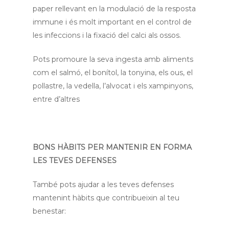
Serveis
paper rellevant en la modulació de la resposta
Ortopèdia
immune i és molt important en el control de
les infeccions i la fixació del calci als ossos.
Actualitat
Pots promoure la seva ingesta amb aliments
Contacte
com el salmó, el bonítol, la tonyina, els ous, el
pollastre, la vedella, l’alvocat i els xampinyons,
entre d’altres
BONS HÀBITS PER MANTENIR EN FORMA
LES TEVES DEFENSES
També pots ajudar a les teves defenses
mantenint hàbits que contribueixin al teu
benestar: