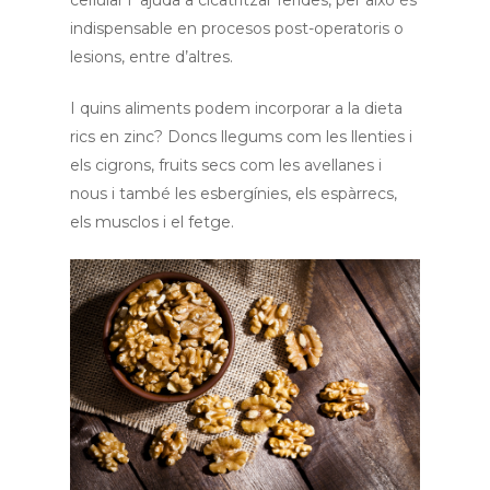
cel·lular i ajuda a cicatritzar ferides, per això és
indispensable en procesos post-operatoris o
lesions, entre d’altres.
I quins aliments podem incorporar a la dieta
rics en zinc? Doncs llegums com les llenties i
els cigrons, fruits secs com les avellanes i
nous i també les esbergínies, els espàrrecs,
els musclos i el fetge.