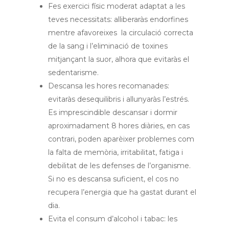
Fes exercici físic moderat adaptat a les
teves necessitats: alliberaràs endorfines
mentre afavoreixes la circulació correcta
de la sang i l’eliminació de toxines
mitjançant la suor, alhora que evitaràs el
sedentarisme.
Descansa les hores recomanades:
evitaràs desequilibris i allunyaràs l’estrés.
Es imprescindible descansar i dormir
aproximadament 8 hores diàries, en cas
contrari, poden aparèixer problemes com
la falta de memòria, irritabilitat, fatiga i
debilitat de les defenses de l’organisme.
Si no es descansa suficient, el cos no
recupera l’energia que ha gastat durant el
dia.
Evita el consum d’alcohol i tabac: les