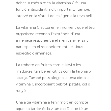
debat. A més a més, la vitamina C fa una
funció antioxidant molt important, i també,
intervé en la síntesi de colàgen a la teva pell.
La vitamina C actua en el moment que el teu
organisme reconeix l’existència d’una
amenaça responent a ella, en canvi el zinc
participa en el reconeixement del tipus
específic d’amenaça.
La trobem en fruites com el kiwi o les
maduixes, també en cítrics com la taronja o
l’aranja. També pots afegir a la teva dieta la
vitamina C incorporant pebrot, patata, col o
Inici
runyó.
Qui som
Una altra vitamina a tenir molt en compte
aquesta tardor és la vitamina D, que té un