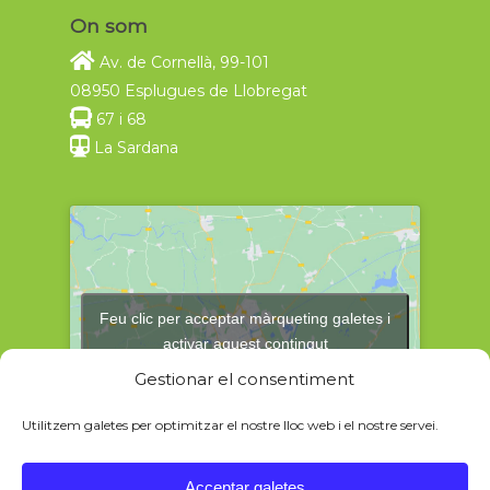
On som
Av. de Cornellà, 99-101
08950 Esplugues de Llobregat
67 i 68
La Sardana
Feu clic per acceptar màrqueting galetes i
activar aquest contingut
Gestionar el consentiment
Utilitzem galetes per optimitzar el nostre lloc web i el nostre servei.
Acceptar galetes