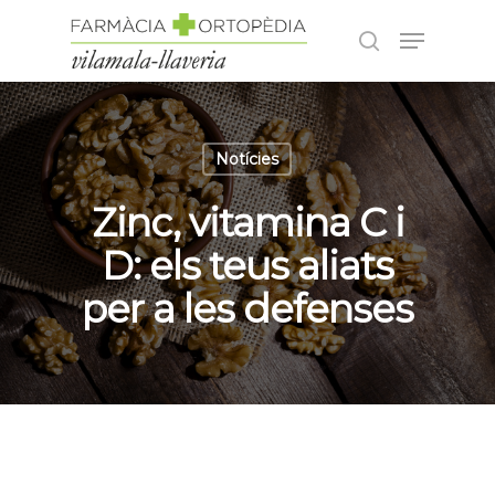
Pulsa Enter per cercar o ESC per tancar
Notícies
Zinc, vitamina C i
D: els teus aliats
per a les defenses