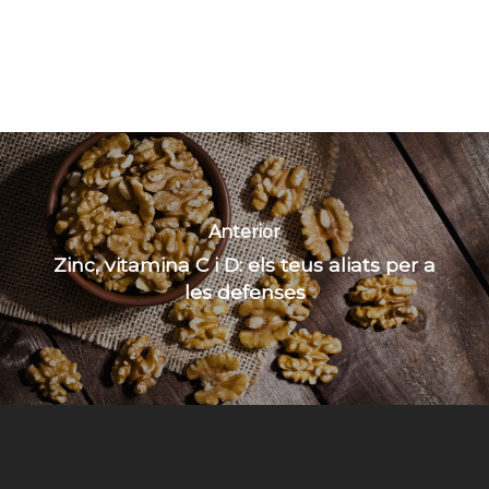
Anterior
Zinc, vitamina C i D: els teus aliats per a
les defenses