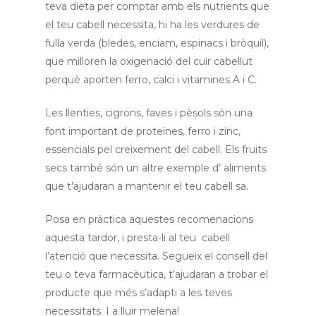
teva dieta per comptar amb els nutrients que
el teu cabell necessita, hi ha les verdures de
Serveis
fulla verda (bledes, enciam, espinacs i bròquil),
Ortopèdia
que milloren la oxigenació del cuir cabellut
perquè aporten ferro, calci i vitamines A i C.
Actualitat
Contacte
Les llenties, cigrons, faves i pèsols són una
font important de proteïnes, ferro i zinc,
essencials pel creixement del cabell. Els fruits
secs també són un altre exemple d’ aliments
que t’ajudaran a mantenir el teu cabell sa.
Posa en pràctica aquestes recomenacions
aquesta tardor, i presta-li al teu cabell
l’atenció que necessita. Segueix el consell del
teu o teva farmacèutica, t’ajudaran a trobar el
producte que més s’adapti a les teves
necessitats. I a lluir melena!