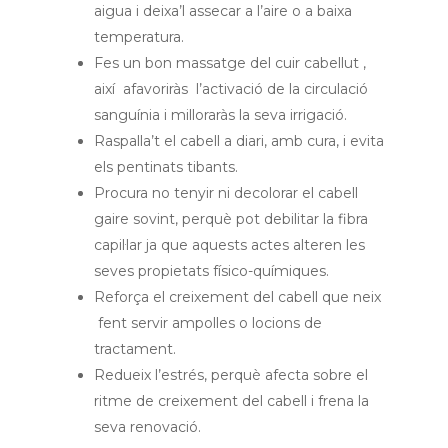
aigua i deixa’l assecar a l’aire o a baixa
temperatura.
Fes un bon massatge del cuir cabellut ,
així afavoriràs l’activació de la circulació
sanguínia i milloraràs la seva irrigació.
Raspalla’t el cabell a diari, amb cura, i evita
els pentinats tibants.
Procura no tenyir ni decolorar el cabell
gaire sovint, perquè pot debilitar la fibra
capil·lar ja que aquests actes alteren les
seves propietats físico-químiques.
Reforça el creixement del cabell que neix
fent servir ampolles o locions de
tractament.
Redueix l’estrés, perquè afecta sobre el
ritme de creixement del cabell i frena la
seva renovació.