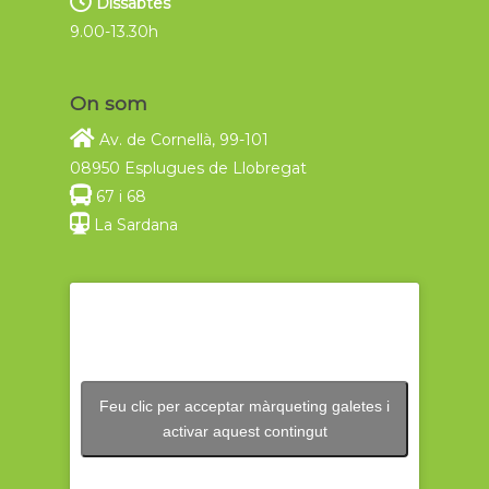
Dissabtes
9.00-13.30h
On som
Av. de Cornellà, 99-101
08950 Esplugues de Llobregat
67 i 68
La Sardana
Feu clic per acceptar màrqueting galetes i
activar aquest contingut