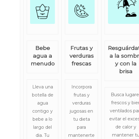
Bebe
Frutas y
Resguárda
agua a
verduras
a la somb
menudo
frescas
y con la
brisa
Lleva una
Incorpora
Busca lugare
botella de
frutas y
Inicio
frescos y bie
agua
verduras
Quienes somos
ventilados pa
contigo y
jugosas en
evitar el exce
bebe a lo
tu dieta
Servicios
de calor y
largo del
para
mantener t
dia. Tu
mantenerte
Ortopedia