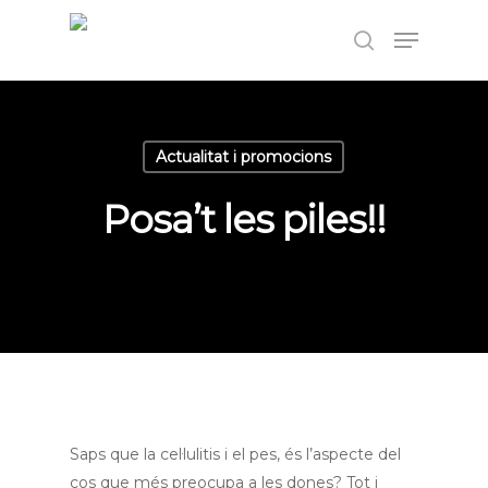
Pulsa Enter per cercar o ESC per tancar
Actualitat i promocions
Posa’t les piles!!
Saps que la cel·lulitis i el pes, és l’aspecte del
cos que més preocupa a les dones? Tot i