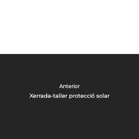
Inici
Qui som
Serveis
Ortopèdia
Actualitat
Contacte
Anterior
Xerrada-taller protecció solar