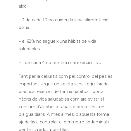
això…
– 3 de cada 10 no cuiden la seva alimentació
diària
– el 62% no segueix uns hàbits de vida
saludables
– 1 de cada 4 no realitza mai exercici físic
Tant per la cel·lulitis com pel control del pes és
important seguir una dieta sana i equilibrada,
practicar exercici de forma habitual i portar
hàbits de vida saludables com ara evitar el
consum d’alcohol o tabac, o beure 1,5 litres
d’aigua diaris. A més a més, d’aquesta forma
ajudaràs a controlar el perímetre abdominal i
per tant, reduir possibles