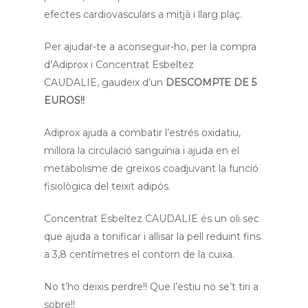
efectes cardiovasculars a mitjà i llarg plaç.
Per ajudar-te a aconseguir-ho, per la compra
d’Adiprox i Concentrat Esbeltez
CAUDALIE, gaudeix d’un
DESCOMPTE DE 5
EUROS!!
Adiprox ajuda a combatir l’estrés oxidatiu,
millora la circulació sanguínia i ajuda en el
metabolisme de greixos coadjuvant la funció
fisiològica del teixit adipós.
Concentrat Esbeltez CAUDALIE és un oli sec
que ajuda a tonificar i allisar la pell reduint fins
a 3,8 centímetres el contorn de la cuixa.
No t’ho deixis perdre!! Que l’estiu no se’t tiri a
sobre!!