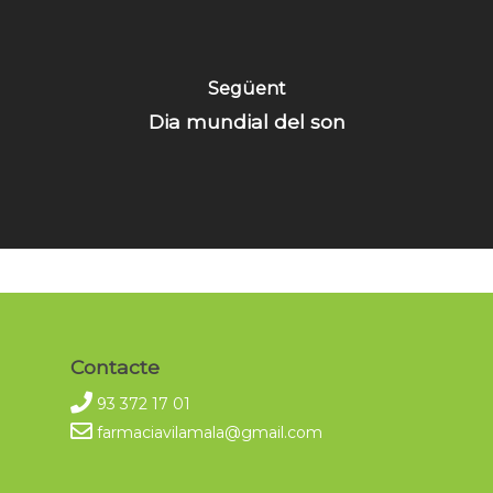
Següent
Dia mundial del son
Contacte
93 372 17 01
farmaciavilamala@gmail.com